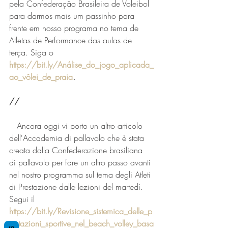
pela Confederação Brasileira de Voleibol 
para darmos mais um passinho para 
frente em nosso programa no tema de 
Atletas de Performance das aulas de 
terça. Siga o
https://bit.ly/Análise_do_jogo_aplicada_
ao_vôlei_de_praia
.
//
   Ancora oggi vi porto un altro articolo 
dell'Accademia di pallavolo che è stata 
creata dalla Confederazione brasiliana 
di pallavolo per fare un altro passo avanti 
nel nostro programma sul tema degli Atleti 
di Prestazione dalle lezioni del martedì. 
Segui il 
https://bit.ly/Revisione_sistemica_delle_p
restazioni_sportive_nel_beach_volley_basa