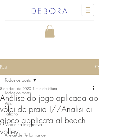
DEBORA
Post
Todos os posts
8 de dez. de 2020
1 min de leitura
Todos os posts
Análise do jogo aplicada ao
Vôlei
vôlei de praia I//Analisi di
Italiano
gioco applicata al beach
Medicina Integrativa
volley I
Atletas de Performance