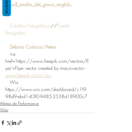
REVIEWS
ta_sull_analisi_del_gioco_english
.
Créditos Fotográficos
//
Crediti 
Fotografici
Débora Corbucci Peters
   <a 
href='https://www.freepik.com/vectors/fl
yer'>Flyer vector created by macrovector - 
www.freepik.com</a>
   Wix 
https://www.wix.com/dashboard/c1f9
98d9-ebd1-43f0-9485-2538d18900c7
Atletas de Performance
Vôlei