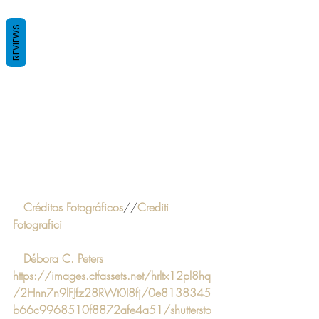
REVIEWS
Créditos Fotográficos
//
Crediti 
Fotografici
Débora C. Peters
https://images.ctfassets.net/hrltx12pl8hq
/2Hnn7n9lFJfz28RWt0I8fj/0e8138345
b66c9968510f8872afe4a51/shuttersto