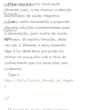
   Há pouco tive uma intoxicação 
DEBORA - ITALIANO
alimentar creio, e me chamou a atenção 
Português
esse produto de saúde integrativa.
   Como venho escrevendo e propondo 
Japonês
algumas soluções complementares para 
Espanhol
a alimentação, para routine da mente, 
Inglês
do corpo, do espírito/emoção, desta 
vez não é diferente, e estou trazendo 
algo à luz deste tema que pode nos 
animar um pouquinho sob a ótica do 
conhecimento que nos serve para auto 
cuidarmos.
   Siga o 
https://bit.ly/Carvao_Ativado_ou_Vegeta
l
.
//
   Di recente ho avuto un'intossicazione 