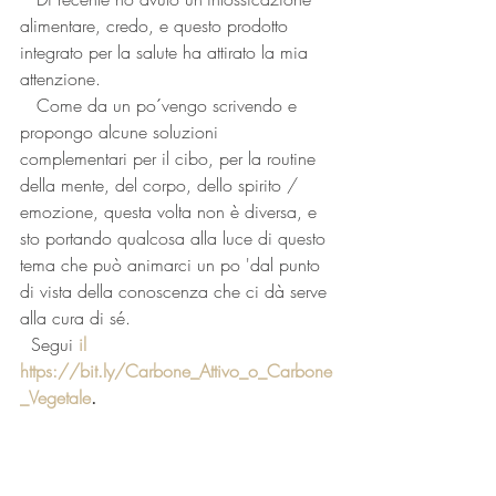
alimentare, credo, e questo prodotto 
integrato per la salute ha attirato la mia 
attenzione.
   Come da un po´vengo scrivendo e 
propongo alcune soluzioni 
complementari per il cibo, per la routine 
della mente, del corpo, dello spirito / 
emozione, questa volta non è diversa, e 
sto portando qualcosa alla luce di questo 
tema che può animarci un po 'dal punto 
di vista della conoscenza che ci dà serve 
alla cura di sé.
  Segui 
il 
https://bit.ly/Carbone_Attivo_o_Carbone
_Vegetale
.