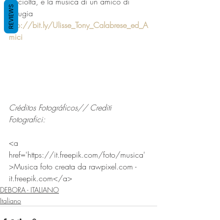
è sciolta, è la musica di un amico di 
REVIEWS
Perugia 
http://bit.ly/Ulisse_Tony_Calabrese_ed_A
mici
Créditos Fotográficos// Crediti 
Fotografici:
<a 
href='https://it.freepik.com/foto/musica'
>Musica foto creata da rawpixel.com - 
it.freepik.com</a>
DEBORA - ITALIANO
Italiano