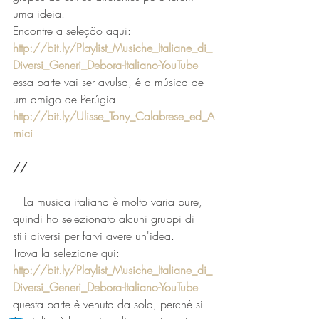
uma ideia. 
Encontre a seleção aqui:
http://bit.ly/Playlist_Musiche_Italiane_di_
Diversi_Generi_Debora-Italiano-YouTube
essa parte vai ser avulsa, é a música de 
um amigo de Perúgia 
http://bit.ly/Ulisse_Tony_Calabrese_ed_A
mici
//
   La musica italiana è molto varia pure, 
quindi ho selezionato alcuni gruppi di 
stili diversi per farvi avere un'idea. 
Trova la selezione qui: 
http://bit.ly/Playlist_Musiche_Italiane_di_
Diversi_Generi_Debora-Italiano-YouTube
questa parte è venuta da sola, perché si 