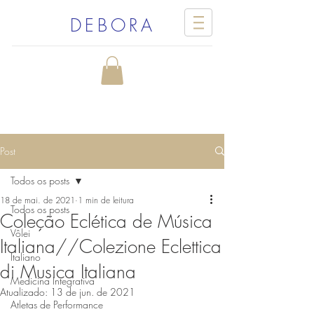
DEBORA
Post
Todos os posts
18 de mai. de 2021
1 min de leitura
Todos os posts
Coleção Eclética de Música
Vôlei
Italiana//Colezione Eclettica
Italiano
di Musica Italiana
Medicina Integrativa
Atualizado:
13 de jun. de 2021
Atletas de Performance