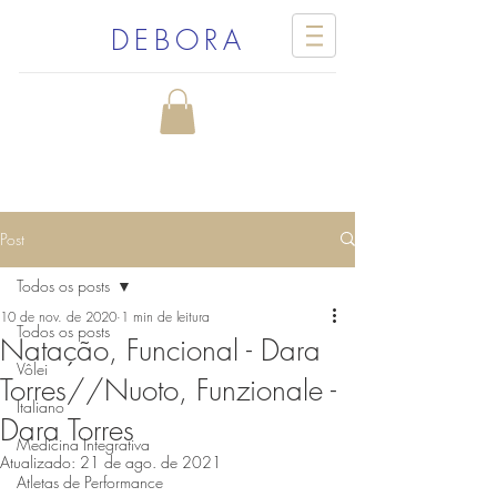
DEBORA
Post
Todos os posts
10 de nov. de 2020
1 min de leitura
Todos os posts
Natação, Funcional - Dara
Vôlei
Torres//Nuoto, Funzionale -
Italiano
Dara Torres
Medicina Integrativa
Atualizado:
21 de ago. de 2021
Atletas de Performance