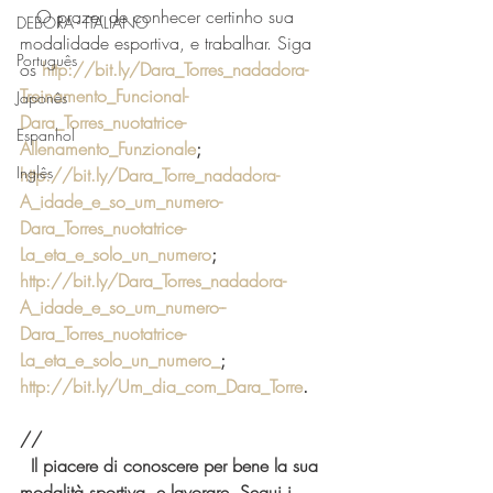
   O prazer de conhecer certinho sua 
DEBORA - ITALIANO
modalidade esportiva, e trabalhar. Siga 
Português
os 
http://bit.ly/Dara_Torres_nadadora-
Treinamento_Funcional-
Japonês
Dara_Torres_nuotatrice-
Espanhol
Allenamento_Funzionale
; 
Inglês
http://bit.ly/Dara_Torre_nadadora-
A_idade_e_so_um_numero-
Dara_Torres_nuotatrice-
La_eta_e_solo_un_numero
; 
http://bit.ly/Dara_Torres_nadadora-
A_idade_e_so_um_numero--
Dara_Torres_nuotatrice-
La_eta_e_solo_un_numero_
; 
http://bit.ly/Um_dia_com_Dara_Torre
.
//
  Il piacere di conoscere per bene la sua 
modalità sportiva, e lavorare. Segui i 