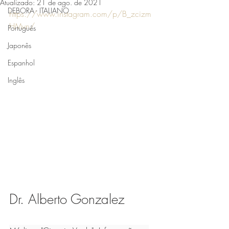
Atualizado:
21 de ago. de 2021
DEBORA - ITALIANO
https://www.instagram.com/p/B_zcizm
HMvn/
Português
Japonês
Espanhol
Inglês
Dr. Alberto Gonzalez