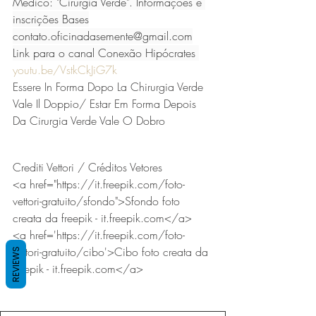
Médico: "Cirurgia Verde". Informações e 
inscrições Bases
contato.oficinadasemente@gmail.com
Link para o canal Conexão Hipócrates 
youtu.be/VstkCkJiG7k
Essere In Forma Dopo La Chirurgia Verde 
Vale Il Doppio/ Estar Em Forma Depois 
Da Cirurgia Verde Vale O Dobro
Crediti Vettori / Créditos Vetores
<a href="https://it.freepik.com/foto-
vettori-gratuito/sfondo">Sfondo foto 
creata da freepik - it.freepik.com</a>
<a href='https://it.freepik.com/foto-
vettori-gratuito/cibo'>Cibo foto creata da 
REVIEWS
freepik - it.freepik.com</a>