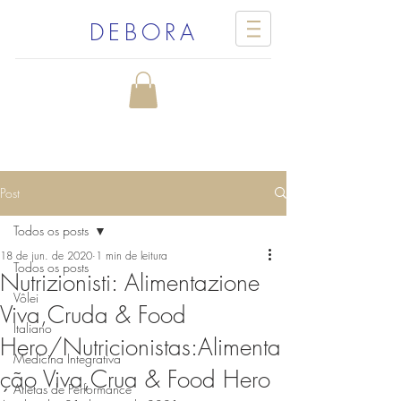
DEBORA
Post
Todos os posts
18 de jun. de 2020
1 min de leitura
Todos os posts
Nutrizionisti: Alimentazione
Vôlei
Viva,Cruda & Food
Italiano
Hero/Nutricionistas:Alimenta
Medicina Integrativa
ção Viva,Crua & Food Hero
Atletas de Performance