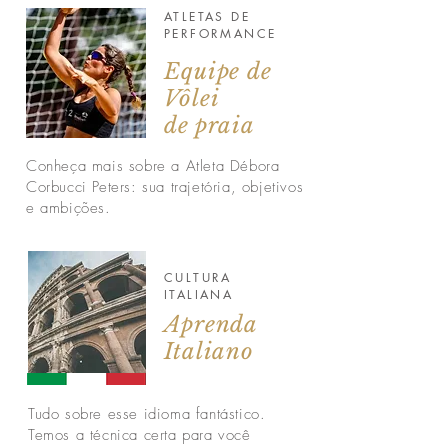
ATLETAS DE
PERFORMANCE
Equipe de
Vôlei
de praia
Conheça mais sobre a Atleta Débora
Corbucci Peters: sua trajetória, objetivos
e ambições.
CULTURA
ITALIANA
Aprenda
Italiano
Tudo sobre esse idioma fantástico.
Temos a técnica certa
para você