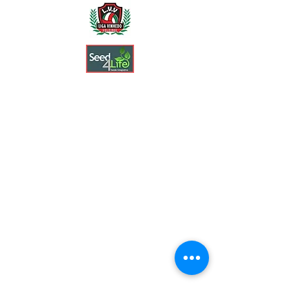
HOSPEDAGEM (Prestação de Serviços)
Política de Cancelamento Hospedagem -
Reembolso de 100% até 24 horas da compra,
50% 14 dias antes do check-in, e sem
reembolso após 14 dias que antecedem ao
check-in. Tempo de resposta em até 24 horas.
Política de Prestação de Serviços: É fornecido
o endereço após confirmação de reserva, e
feita reserva para datas selecionadas, e têm-se
a seguinte previsão de check-in após às 16
horas e check-out até às 11 horas.
Política de Troca: É possível fazer atteração
de data de igual valor, ou acertando