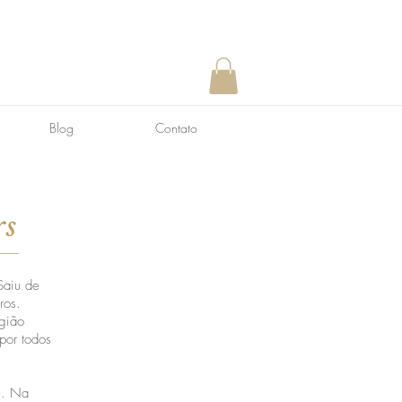
Blog
Contato
rs
Saiu de
ros.
egião
por todos
u. Na