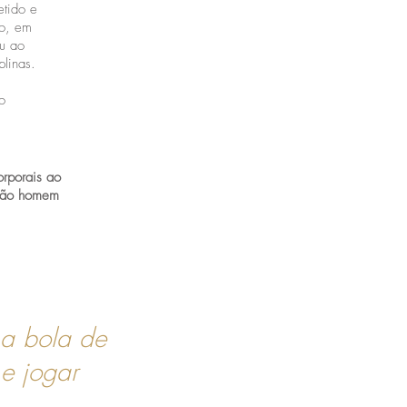
etido e
do, em
ou ao
plinas.
o
orporais ao
ação homem
 a bola de
 e jogar