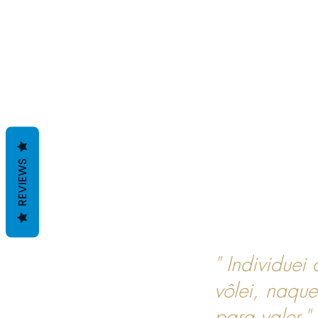
REVIEWS
" Individuei
vôlei, naque
para valer."