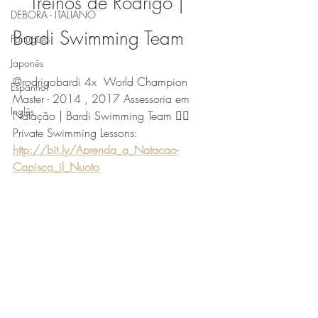
   Treinos de Rodrigo | 
DEBORA - ITALIANO
Bardi Swimming Team
Português
Japonês
@rodrigobardi 4x  World Champion 
Espanhol
Master - 2014 , 2017 Assessoria em 
Inglês
Natação | Bardi Swimming Team 🏊‍♂️ 
Private Swimming Lessons: 
http://bit.ly/Aprenda_a_Natacao-
Capisca_il_Nuoto