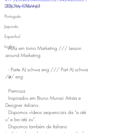
20p/mp4/file.mp4
DEBORA - ITALIANO
Português
Japonês
Espanhol
Inglês
  Aula em torno Marketing /// Lesson 
around Marketing
  - Parte A) schwa eng /// Part A) schwa 
/ə/ eng
  Premissa
  Inspirados em Bruno Munari Artista e 
Designer italiano.
  Dispomos vídeos sequenciais da "a até 
u" e ba até zu".
  Dispomos também de Italiano 