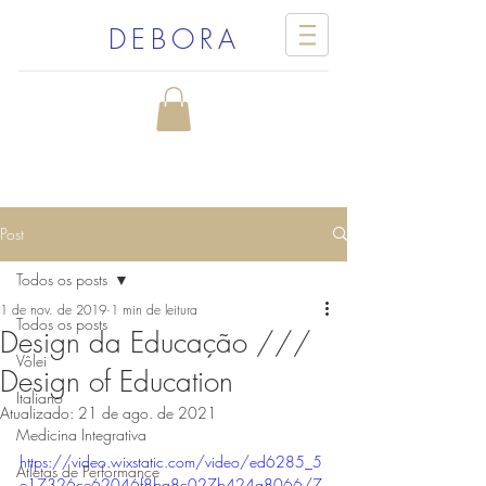
DEBORA
Post
Todos os posts
1 de nov. de 2019
1 min de leitura
Todos os posts
Design da Educação ///
Vôlei
Design of Education
Italiano
Atualizado:
21 de ago. de 2021
Medicina Integrativa
https://video.wixstatic.com/video/ed6285_5
Atletas de Performance
e17326ce62046f8ba8c027b424a8066/7