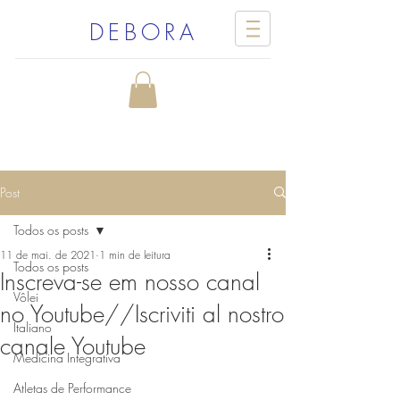
DEBORA
Post
Todos os posts
11 de mai. de 2021
1 min de leitura
Todos os posts
Inscreva-se em nosso canal
Vôlei
no Youtube//Iscriviti al nostro
Italiano
canale Youtube
Medicina Integrativa
Atletas de Performance