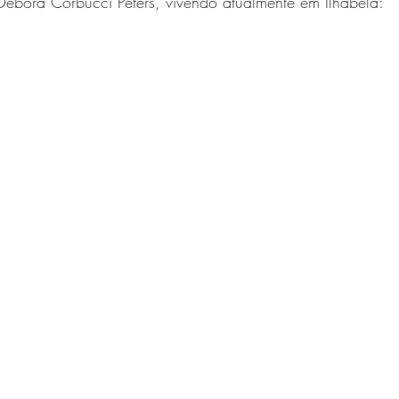
Débora Corbucci Peters, vivendo atualmente em Ilhabela: