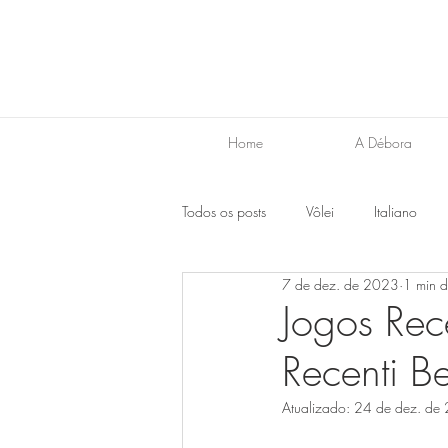
Home
A Débora
Todos os posts
Vôlei
Italiano
7 de dez. de 2023
1 min d
Japonês
Espanhol
Inglês
Jogos Rec
Recenti B
Atualizado:
24 de dez. de