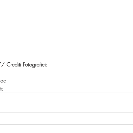
/ Crediti Fotografici:
ção
tc