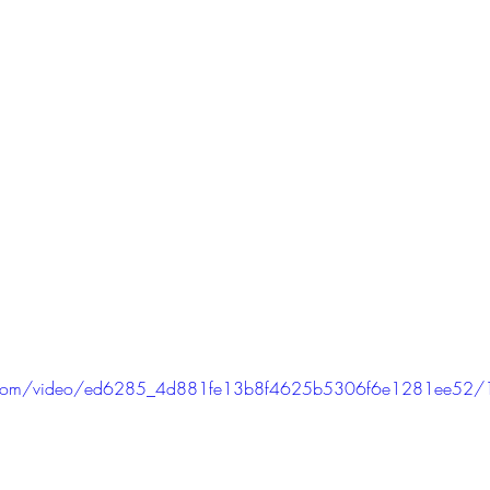
tic.com/video/ed6285_4d881fe13b8f4625b5306f6e1281ee52/