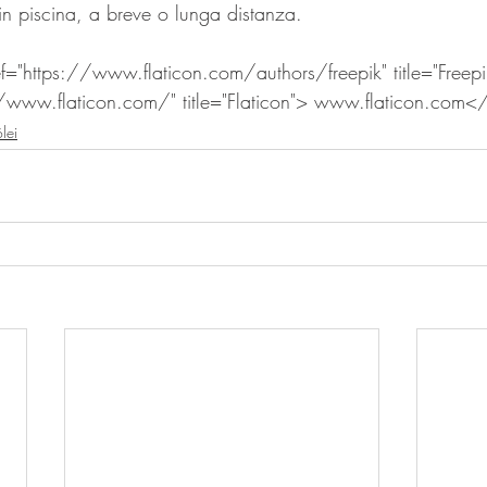
in piscina, a breve o lunga distanza.
f="https://www.flaticon.com/authors/freepik" title="Freep
//www.flaticon.com/" title="Flaticon"> www.flaticon.com<
lei