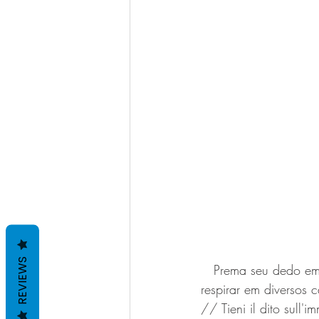
REVIEWS
   Prema seu dedo em cima da imagem e vendo o vídeo poderá perceber sobre as formas de 
respirar em diversos 
// Tieni il dito sull'