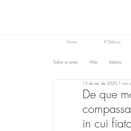
Home
A Débora
Todos os posts
Vôlei
Italiano
15 de set. de 2020
1 min d
Japonês
Espanhol
Inglês
De que mo
compassa
in cui fia